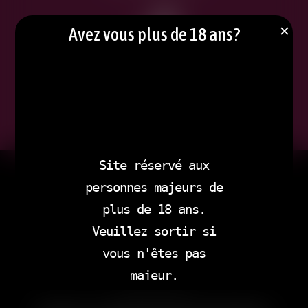

✕
Avez vous plus de 18 ans?
espace fumeur
Site réservé aux
personnes majeurs de
plus de 18 ans.
Conseils aux messieurs
Veuillez sortir si
vous n'êtes pas
majeur.